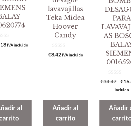
desagüe
BOMB
IEMENS
lavavajillas
DESAG
BALAY
Teka Midea
PAR
0620774
Hoover
LAVAVAJ
Candy
AS BOS
BALA
.18
IVA incluido
SIEME
0
€
8.42
IVA incluido
d
001652
e
5
0
El
€
34.47
€
16
d
prec
e
incluido
5
origi
era:
ñadir al
Añadir al
Añadir 
€34.
carrito
carrito
carrit