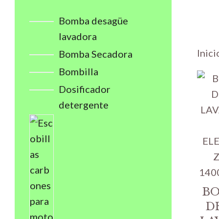
Bomba desagüe
lavadora
Inici
Bomba Secadora
Bombilla
Dosificador
detergente
BO
D