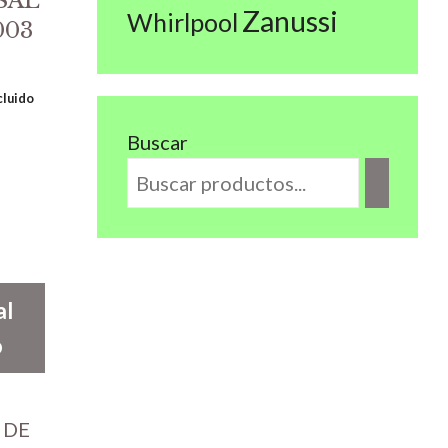
SAL
Zanussi
Whirlpool
003
cluido
Buscar
al
o