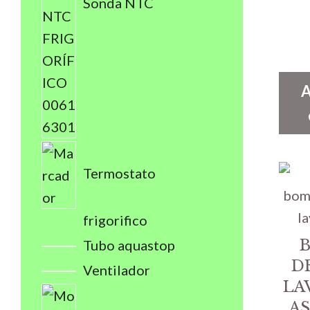
Sonda NTC
A
Termostato
frigorifico
Tubo aquastop
D
Ventilador
LA
A