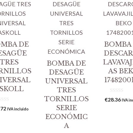
MBA DE
BOMBA
ESAGÜE
DESCA
TRES
LAVAVAJ
BOMBA DE
RNILLOS
AS BE
DESAGÜE
IVERSAL
1748200
UNIVERSAL
SKOLL
TRES
0
TORNILLOS
€
28.36
IVA in
d
SERIE
e
.72
IVA incluido
5
ECONÓMIC
A