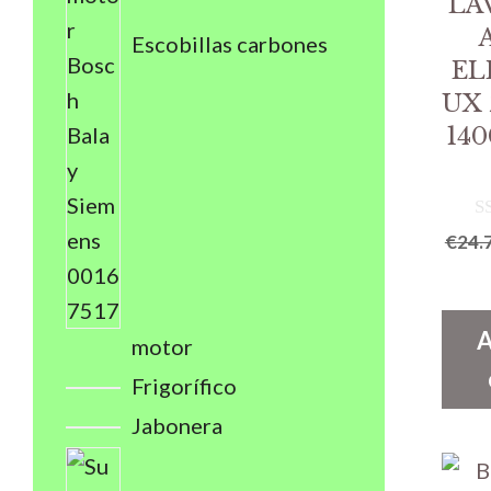
LA
Escobillas carbones
EL
UX
140
0
€
24.
d
e
5
A
motor
Frigorífico
Jabonera