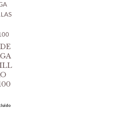
 DE
RGA
ILL
KO
100
cluido