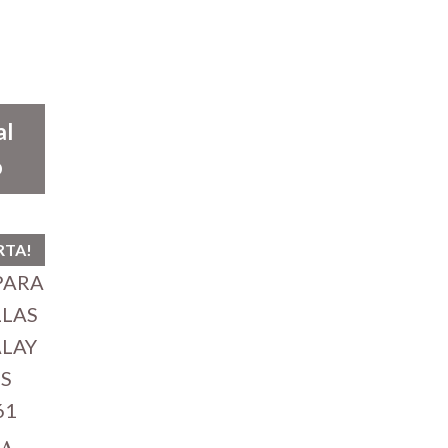
al
o
RTA!