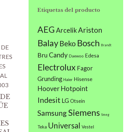
Etiquetas del producto
AEG
Ariston
Arcelik
Balay
Bosch
Beko
Brandt
Candy
Bru
Edesa
Daewoo
Electrolux
Fagor
Grunding
Hisense
Haier
Hoover
Hotpoint
 DE
Indesit
LG
Otsein
ÜE
Siemens
Samsung
S
Smeg
ES
Universal
Teka
Vestel