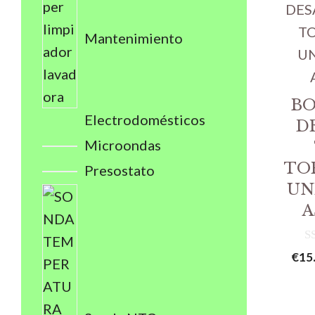
Mantenimiento
BO
Electrodomésticos
D
Microondas
TO
Presostato
UN
A
0
€
15
d
e
5