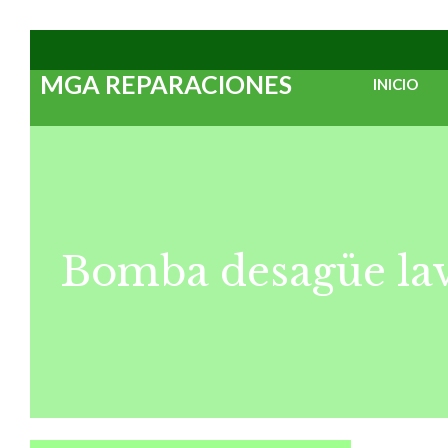
Saltar
al
MGA REPARACIONES
INICIO
contenido
Bomba desagüe lava