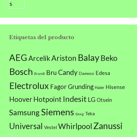
Etiquetas del producto
AEG
Balay
Beko
Ariston
Arcelik
Bosch
Candy
Bru
Edesa
Daewoo
Brandt
Electrolux
Fagor
Grunding
Hisense
Haier
Indesit
Hoover
Hotpoint
LG
Otsein
Siemens
Samsung
Teka
Smeg
Zanussi
Universal
Whirlpool
Vestel