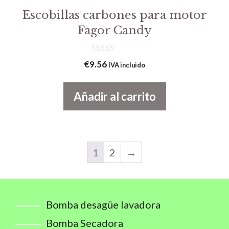
Escobillas carbones para motor
Fagor Candy
0
€
9.56
IVA incluido
d
e
5
Añadir al carrito
1
2
→
Bomba desagüe lavadora
Bomba Secadora