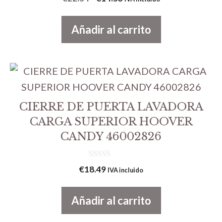
d
precio
precio
e
5
original
actual
Añadir al carrito
era:
es:
€22.54.
€14.53.
CIERRE DE PUERTA LAVADORA
CARGA SUPERIOR HOOVER
CANDY 46002826
0
€
18.49
IVA incluido
d
e
5
Añadir al carrito