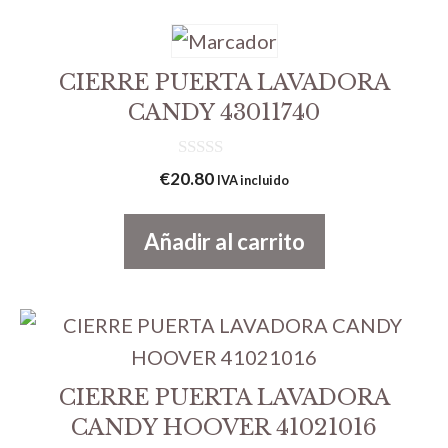
CIERRE PUERTA LAVADORA
CANDY 43011740
0
€
20.80
IVA incluido
d
e
5
Añadir al carrito
CIERRE PUERTA LAVADORA
CANDY HOOVER 41021016