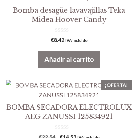
Bomba desagüe lavavajillas Teka
Midea Hoover Candy
0
€
8.42
IVA incluido
d
e
5
Añadir al carrito
¡OFERTA!
BOMBA SECADORA ELECTROLUX
AEG ZANUSSI 125834921
0
El
El
€
22.54
€
14.53
IVA incluido