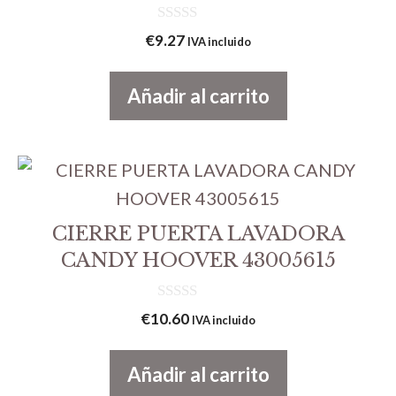
0
€
9.27
IVA incluido
d
e
5
Añadir al carrito
CIERRE PUERTA LAVADORA
CANDY HOOVER 43005615
0
€
10.60
IVA incluido
d
e
5
Añadir al carrito