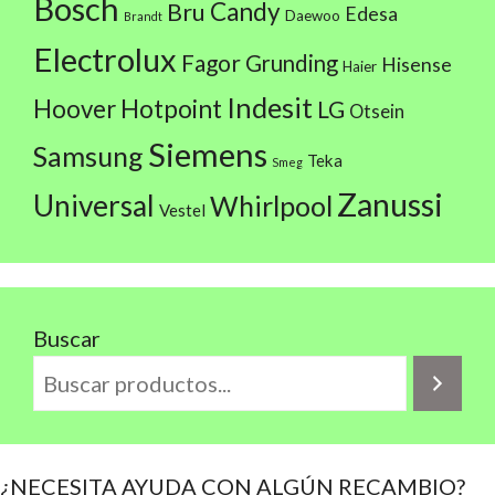
Bosch
Candy
Bru
Edesa
Daewoo
Brandt
Electrolux
Fagor
Grunding
Hisense
Haier
Indesit
Hoover
Hotpoint
LG
Otsein
Siemens
Samsung
Teka
Smeg
Zanussi
Universal
Whirlpool
Vestel
Buscar
¿NECESITA AYUDA CON ALGÚN RECAMBIO?