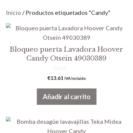
Inicio
/ Productos etiquetados “Candy”
Bloqueo puerta Lavadora Hoover
Candy Otsein 49030389
0
€
13.61
IVA incluido
d
e
5
Añadir al carrito