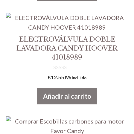
ELECTROVÁLVULA DOBLE
LAVADORA CANDY HOOVER
41018989
0
€
12.55
IVA incluido
d
e
5
Añadir al carrito