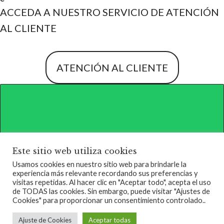
ACCEDA A NUESTRO SERVICIO DE ATENCIÓN
AL CLIENTE
ATENCIÓN AL CLIENTE
Este sitio web utiliza cookies
Usamos cookies en nuestro sitio web para brindarle la
experiencia más relevante recordando sus preferencias y
QUIENES SOMOS
TERMINOS DE SERVICIO
visitas repetidas. Al hacer clic en "Aceptar todo", acepta el uso
de TODAS las cookies. Sin embargo, puede visitar "Ajustes de
Artículo añadido al
POLÍTICA DE PRIVACIDAD
Finalizar
Cookies" para proporcionar un consentimiento controlado..
carrito.
Compra
®MGA REPARACIONES 2023
Ajuste de Cookies
Aceptar todas