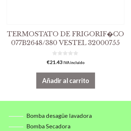
TERMOSTATO DE FRIGORIF�CO
077B2648/380 VESTEL 32000755
0
€
21.43
IVA incluido
d
e
5
Añadir al carrito
Bomba desagüe lavadora
Bomba Secadora