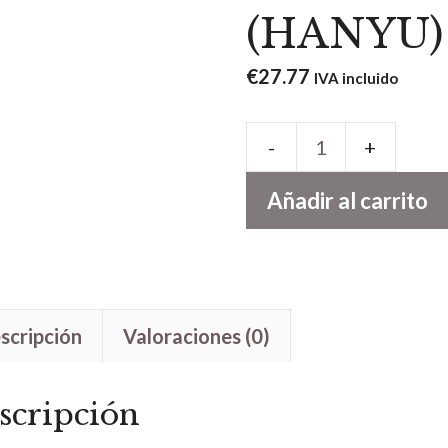
(HANYU)
€
27.77
IVA incluido
BOMBA-
PYTHON-
Añadir al carrito
50
HZ
(HANYU)
cantidad
scripción
Valoraciones (0)
scripción