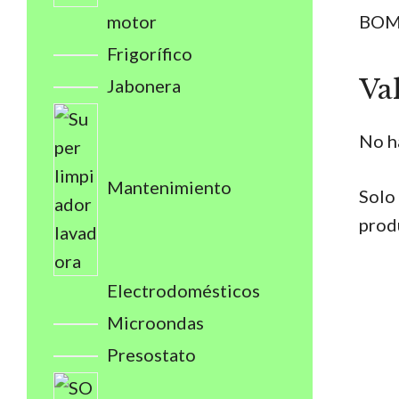
motor
BOM
Frigorífico
Va
Jabonera
No h
Mantenimiento
Solo
prod
Electrodomésticos
Microondas
Presostato