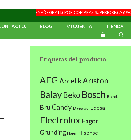
ENVÍO GRATIS POR COMPRAS SUPERIORES A 69€
CONTACTO.
BLOG
MI CUENTA
TIENDA
Etiquetas del producto
AEG
Ariston
Arcelik
Balay
Bosch
Beko
Brandt
Candy
Bru
Edesa
Daewoo
-
Electrolux
Fagor
Grunding
Hisense
Haier