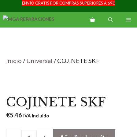
ENVÍO GRATIS POR COMPRAS SUPERIORES A 69€
Saltar
al
Me
contenido
Inicio
/
Universal
/ COJINETE SKF
COJINETE SKF
€
5.46
IVA incluido