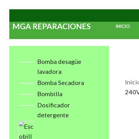
Saltar
al
MGA REPARACIONES
INICIO
contenido
Bomba desagüe
lavadora
Inici
Bomba Secadora
240
Bombilla
Dosificador
detergente