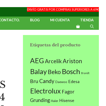
ENVÍO GRATIS POR COMPRAS SUPERIORES A 69€
CONTACTO.
BLOG
MI CUENTA
TIENDA
Etiquetas del producto
AEG
Ariston
Arcelik
Balay
Bosch
Beko
Brandt
Candy
Bru
S
Edesa
Daewoo
Electrolux
Fagor
4
Grunding
Hisense
Haier