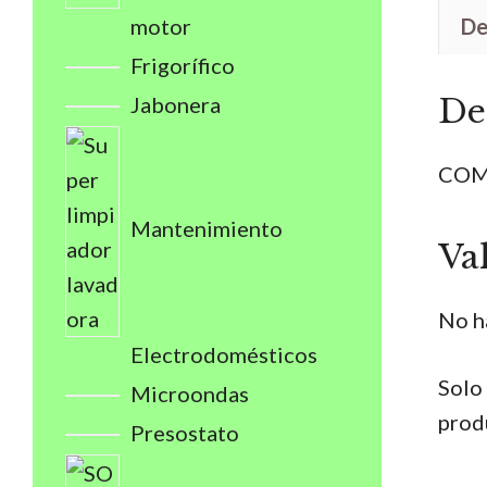
motor
De
Frigorífico
Jabonera
De
COM
Mantenimiento
Va
No h
Electrodomésticos
Solo
Microondas
prod
Presostato