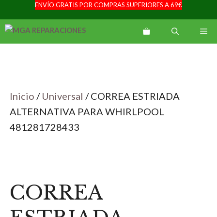
ENVÍO GRATIS POR COMPRAS SUPERIORES A 69€
Saltar
al
Me
contenido
Inicio
/
Universal
/ CORREA ESTRIADA
ALTERNATIVA PARA WHIRLPOOL
481281728433
CORREA