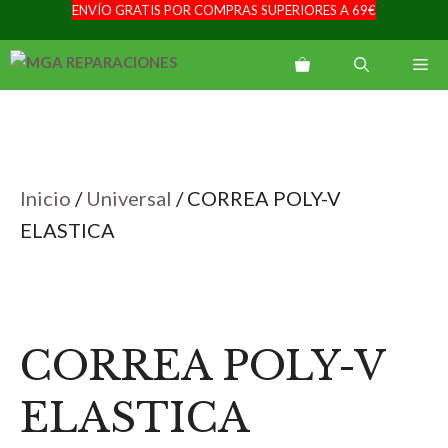
ENVÍO GRATIS POR COMPRAS SUPERIORES A 69€
Saltar
al
Me
contenido
Inicio
/
Universal
/ CORREA POLY-V
ELASTICA
CORREA POLY-V
ELASTICA