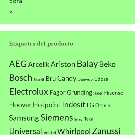
Etiquetas del producto
AEG
Balay
Beko
Ariston
Arcelik
Bosch
Candy
Bru
Edesa
Daewoo
Brandt
Electrolux
Fagor
Grunding
Hisense
Haier
Indesit
Hoover
Hotpoint
LG
Otsein
Siemens
Samsung
Teka
Smeg
Zanussi
Universal
Whirlpool
Vestel