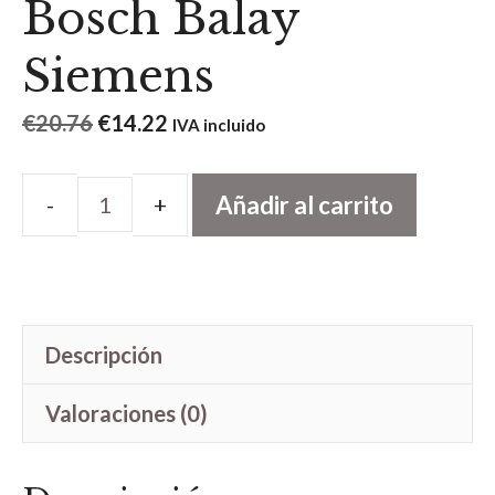
Bosch Balay
Siemens
El
El
€
20.76
€
14.22
IVA incluido
precio
precio
original
actual
Añadir al carrito
Correa
era:
es:
secadora
€20.76.
€14.22.
Bosch
Balay
Descripción
Siemens
cantidad
Valoraciones (0)