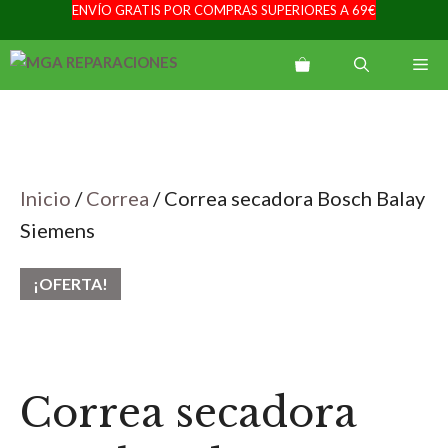
ENVÍO GRATIS POR COMPRAS SUPERIORES A 69€
Saltar
al
Me
contenido
Inicio
/
Correa
/ Correa secadora Bosch Balay
Siemens
¡OFERTA!
Correa secadora