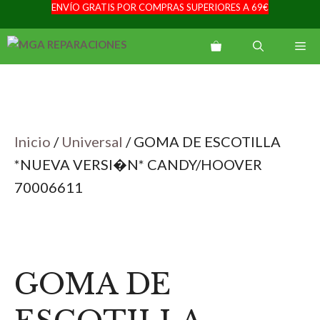
ENVÍO GRATIS POR COMPRAS SUPERIORES A 69€
Saltar
al
Me
contenido
Inicio
/
Universal
/ GOMA DE ESCOTILLA
*NUEVA VERSI�N* CANDY/HOOVER
70006611
GOMA DE