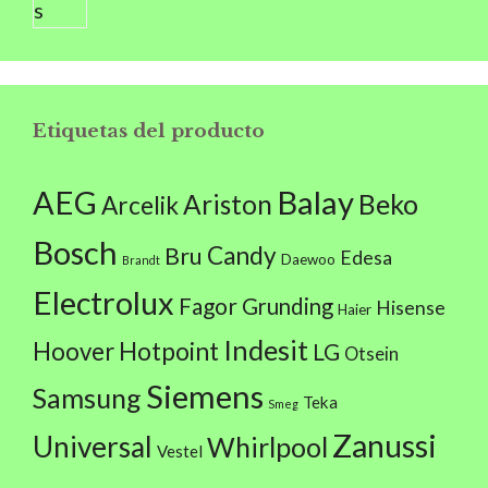
Etiquetas del producto
AEG
Balay
Beko
Ariston
Arcelik
Bosch
Candy
Bru
Edesa
Daewoo
Brandt
Electrolux
Fagor
Grunding
Hisense
Haier
Indesit
Hoover
Hotpoint
LG
Otsein
Siemens
Samsung
Teka
Smeg
Zanussi
Universal
Whirlpool
Vestel