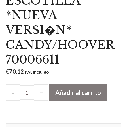
ESCOTILLA
*NUEVA
VERSI�N*
CANDY/HOOVER
70006611
€
70.12
IVA incluido
Añadir al carrito
GOMA
DE
ESCOTILLA
*NUEVA