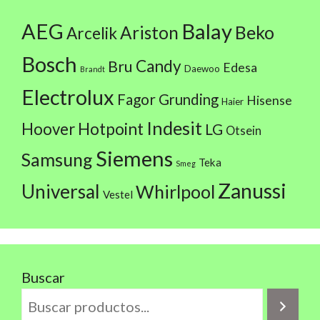
AEG
Balay
Beko
Ariston
Arcelik
Bosch
Candy
Bru
Edesa
Daewoo
Brandt
Electrolux
Fagor
Grunding
Hisense
Haier
Indesit
Hoover
Hotpoint
LG
Otsein
Siemens
Samsung
Teka
Smeg
Zanussi
Universal
Whirlpool
Vestel
Buscar