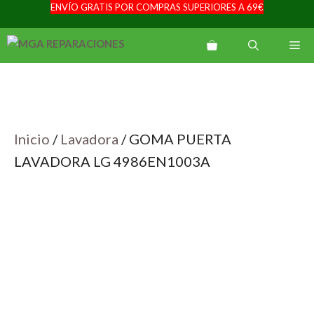
ENVÍO GRATIS POR COMPRAS SUPERIORES A 69€
Saltar
al
Me
contenido
Inicio
/
Lavadora
/ GOMA PUERTA
LAVADORA LG 4986EN1003A