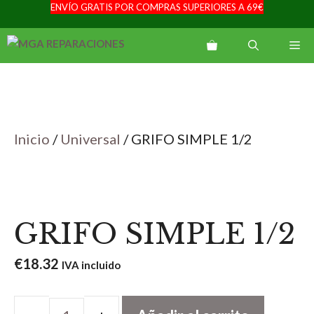
ENVÍO GRATIS POR COMPRAS SUPERIORES A 69€
Saltar
al
Me
contenido
Inicio
/
Universal
/ GRIFO SIMPLE 1/2
GRIFO SIMPLE 1/2
€
18.32
IVA incluido