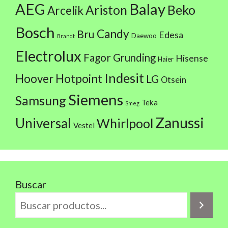
AEG
Balay
Beko
Ariston
Arcelik
Bosch
Candy
Bru
Edesa
Daewoo
Brandt
Electrolux
Fagor
Grunding
Hisense
Haier
Indesit
Hoover
Hotpoint
LG
Otsein
Siemens
Samsung
Teka
Smeg
Zanussi
Universal
Whirlpool
Vestel
Buscar