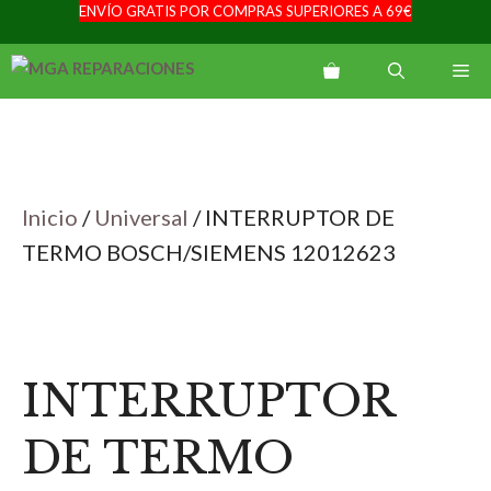
ENVÍO GRATIS POR COMPRAS SUPERIORES A 69€
Saltar
al
Me
contenido
Inicio
/
Universal
/ INTERRUPTOR DE
TERMO BOSCH/SIEMENS 12012623
INTERRUPTOR
DE TERMO