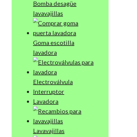
Bomba desagüe
lavavajillas
Goma escotilla
lavadora
Electroválvula
Interruptor
Lavadora
Lavavajillas