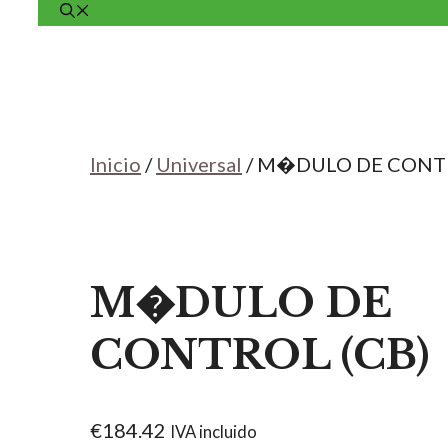
Inicio
/
Universal
/ M�DULO DE CONTR
M�DULO DE
CONTROL (CB)
€
184.42
IVA incluido