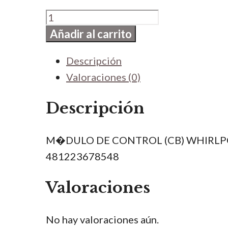
M�DULO
DE
Añadir al carrito
CONTROL
Descripción
(CB)
Valoraciones (0)
cantidad
Descripción
M�DULO DE CONTROL (CB) WHIRLP
481223678548
Valoraciones
No hay valoraciones aún.