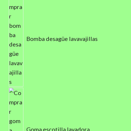
Bomba desagüe lavavajillas
Goma escotilla lavadora