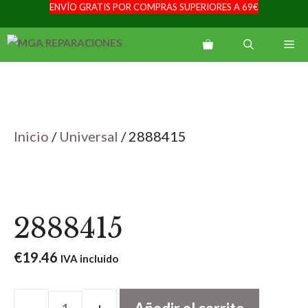
ENVÍO GRATIS POR COMPRAS SUPERIORES A 69€
Saltar
al
Me
contenido
Inicio
/
Universal
/ 2888415
2888415
€
19.46
IVA incluido