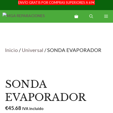
ENVÍO GRATIS POR COMPRAS SUPERIORES A 69€
Saltar
al
Me
contenido
Inicio
/
Universal
/ SONDA EVAPORADOR
SONDA
EVAPORADOR
€
45.68
IVA incluido