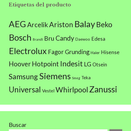
Etiquetas del producto
AEG
Balay
Beko
Ariston
Arcelik
Bosch
Candy
Bru
Edesa
Daewoo
Brandt
Electrolux
Fagor
Grunding
Hisense
Haier
Indesit
Hoover
Hotpoint
LG
Otsein
Siemens
Samsung
Teka
Smeg
Zanussi
Universal
Whirlpool
Vestel
Buscar