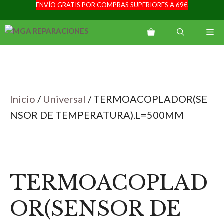
ENVÍO GRATIS POR COMPRAS SUPERIORES A 69€
Saltar
al
Me
contenido
Inicio
/
Universal
/ TERMOACOPLADOR(SE
NSOR DE TEMPERATURA).L=500MM
TERMOACOPLAD
OR(SENSOR DE