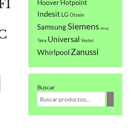
FI
Hoover
Hotpoint
Indesit
LG
Otsein
Siemens
Samsung
Smeg
C
Universal
Teka
Vestel
Zanussi
Whirlpool
Buscar