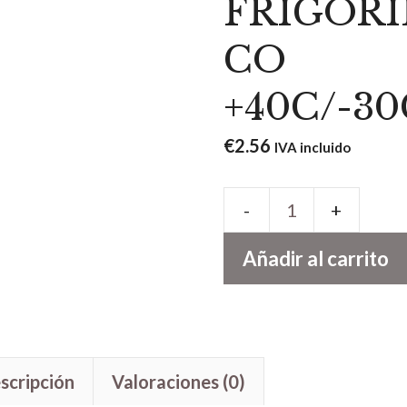
FRIGORÍ
CO
+40C/-30
€
2.56
IVA incluido
TERMÓMETRO
PARA
Añadir al carrito
FRIGORÍFICO
+40C/-30C
cantidad
scripción
Valoraciones (0)