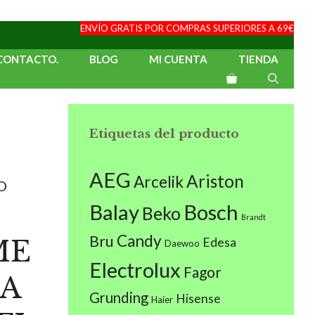
ENVÍO GRATIS POR COMPRAS SUPERIORES A 69€
CONTACTO.
BLOG
MI CUENTA
TIENDA
Etiquetas del producto
AEG
Ariston
Arcelik
O
Balay
Bosch
Beko
Brandt
Candy
Bru
ME
Edesa
Daewoo
Electrolux
Fagor
A
Grunding
Hisense
Haier