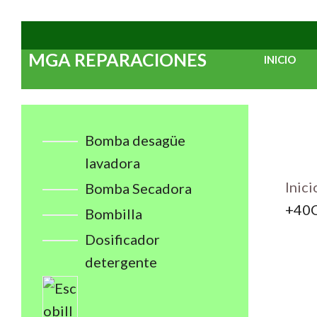
Saltar
al
MGA REPARACIONES
INICIO
contenido
Bomba desagüe
lavadora
Inici
Bomba Secadora
+40C
Bombilla
Dosificador
detergente