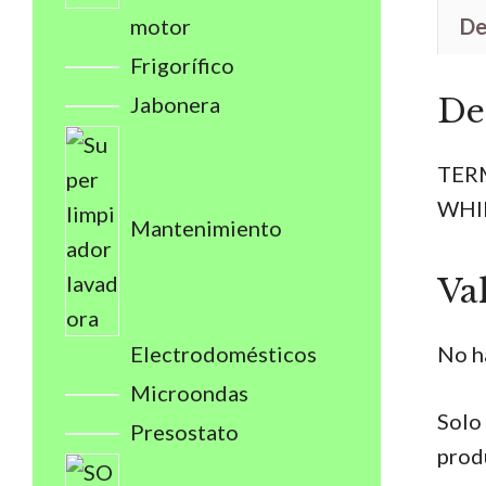
motor
De
Frigorífico
Jabonera
De
TER
WHI
Mantenimiento
Va
Electrodomésticos
No h
Microondas
Solo
Presostato
prod