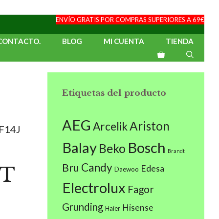
ENVÍO GRATIS POR COMPRAS SUPERIORES A 69€
CONTACTO.
BLOG
MI CUENTA
TIENDA
Etiquetas del producto
AEG
Ariston
Arcelik
F14J
Balay
Bosch
Beko
Brandt
Candy
Bru
T
Edesa
Daewoo
Electrolux
Fagor
Grunding
Hisense
Haier