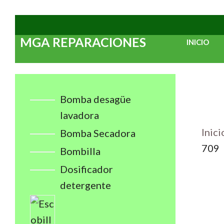
Saltar
al
MGA REPARACIONES
INICIO
contenido
Bomba desagüe
lavadora
Inici
Bomba Secadora
709
Bombilla
Dosificador
detergente