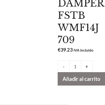
DAMPER
FSTB
WMF14J
709
€
39.23
IVA incluido
TERMOSTATO
DAMPER
Añadir al carrito
FSTB
WMF14J
709